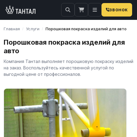
ЗВОНОК
×
Затрудняетесь с поиском?
Наши менеджеры оперативно подберут вам
Главная
Услуги
Порошковая покраска изделий для авто
/
/
необходимую продукцию. Закажите обратную
связь…
Порошковая покраска изделий для
авто
Телефон
E-mail
Компания Тантал выполняет порошковую покраску изделий
на заказ. Воспользуйтесь качественной услугой по
выгодной цене от профессионалов.
ОТПРАВИТЬ
Нажимая на кнопку, вы соглашаетесь на
обработку
персональных данных