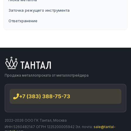
Заточка режущего инструмента
Ответхранение
Продажа металлопроката от металлотрейдера
+7 (383) 388-75-73
2022–2026 ООО ГК Тантал, Москва
ИНН 5260482147 ОГРН 1225200005942 Эл. почта:
sale@tantal-